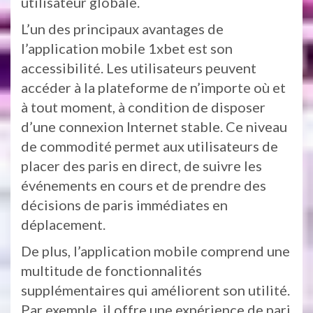
utilisateur globale.
L’un des principaux avantages de
l’application mobile 1xbet est son
accessibilité. Les utilisateurs peuvent
accéder à la plateforme de n’importe où et
à tout moment, à condition de disposer
d’une connexion Internet stable. Ce niveau
de commodité permet aux utilisateurs de
placer des paris en direct, de suivre les
événements en cours et de prendre des
décisions de paris immédiates en
déplacement.
De plus, l’application mobile comprend une
multitude de fonctionnalités
supplémentaires qui améliorent son utilité.
Par exemple, il offre une expérience de pari