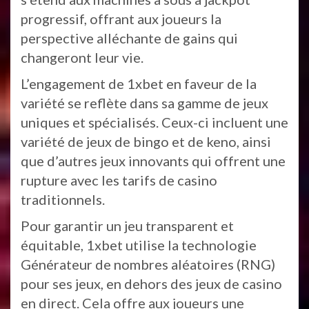
progressif, offrant aux joueurs la
perspective alléchante de gains qui
changeront leur vie.
L’engagement de 1xbet en faveur de la
variété se reflète dans sa gamme de jeux
uniques et spécialisés. Ceux-ci incluent une
variété de jeux de bingo et de keno, ainsi
que d’autres jeux innovants qui offrent une
rupture avec les tarifs de casino
traditionnels.
Pour garantir un jeu transparent et
équitable, 1xbet utilise la technologie
Générateur de nombres aléatoires (RNG)
pour ses jeux, en dehors des jeux de casino
en direct. Cela offre aux joueurs une