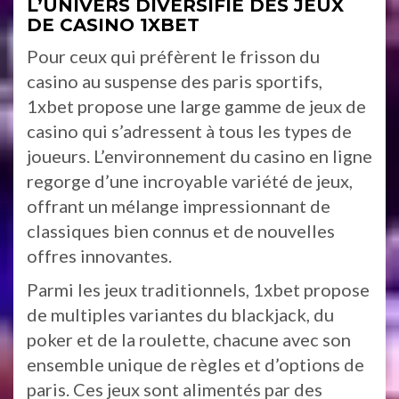
L’UNIVERS DIVERSIFIÉ DES JEUX
DE CASINO 1XBET
Pour ceux qui préfèrent le frisson du
casino au suspense des paris sportifs,
1xbet propose une large gamme de jeux de
casino qui s’adressent à tous les types de
joueurs. L’environnement du casino en ligne
regorge d’une incroyable variété de jeux,
offrant un mélange impressionnant de
classiques bien connus et de nouvelles
offres innovantes.
Parmi les jeux traditionnels, 1xbet propose
de multiples variantes du blackjack, du
poker et de la roulette, chacune avec son
ensemble unique de règles et d’options de
paris. Ces jeux sont alimentés par des