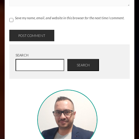
Save my name, email, and website in this browser for the next time I comment.
SEARCH
SEARCH