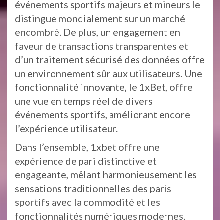
événements sportifs majeurs et mineurs le
distingue mondialement sur un marché
encombré. De plus, un engagement en
faveur de transactions transparentes et
d’un traitement sécurisé des données offre
un environnement sûr aux utilisateurs. Une
fonctionnalité innovante, le 1xBet, offre
une vue en temps réel de divers
événements sportifs, améliorant encore
l’expérience utilisateur.
Dans l’ensemble, 1xbet offre une
expérience de pari distinctive et
engageante, mêlant harmonieusement les
sensations traditionnelles des paris
sportifs avec la commodité et les
fonctionnalités numériques modernes.