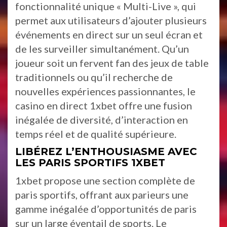
fonctionnalité unique « Multi-Live », qui
permet aux utilisateurs d’ajouter plusieurs
événements en direct sur un seul écran et
de les surveiller simultanément. Qu’un
joueur soit un fervent fan des jeux de table
traditionnels ou qu’il recherche de
nouvelles expériences passionnantes, le
casino en direct 1xbet offre une fusion
inégalée de diversité, d’interaction en
temps réel et de qualité supérieure.
LIBÉREZ L’ENTHOUSIASME AVEC
LES PARIS SPORTIFS 1XBET
1xbet propose une section complète de
paris sportifs, offrant aux parieurs une
gamme inégalée d’opportunités de paris
sur un large éventail de sports. Le