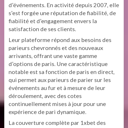
d’événements. En activité depuis 2007, elle
s’est forgée une réputation de fiabilité, de
fiabilité et d’engagement envers la
satisfaction de ses clients.
Leur plateforme répond aux besoins des
parieurs chevronnés et des nouveaux
arrivants, offrant une vaste gamme
d’options de paris. Une caractéristique
notable est sa fonction de paris en direct,
qui permet aux parieurs de parier sur les
événements au fur et à mesure de leur
déroulement, avec des cotes
continuellement mises à jour pour une
expérience de pari dynamique.
La couverture complète par 1xbet des