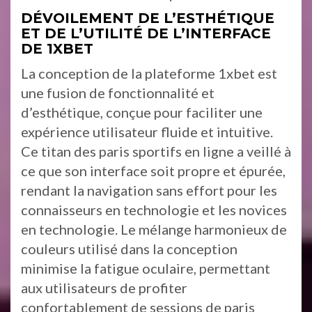
DÉVOILEMENT DE L’ESTHÉTIQUE
ET DE L’UTILITÉ DE L’INTERFACE
DE 1XBET
La conception de la plateforme 1xbet est
une fusion de fonctionnalité et
d’esthétique, conçue pour faciliter une
expérience utilisateur fluide et intuitive.
Ce titan des paris sportifs en ligne a veillé à
ce que son interface soit propre et épurée,
rendant la navigation sans effort pour les
connaisseurs en technologie et les novices
en technologie. Le mélange harmonieux de
couleurs utilisé dans la conception
minimise la fatigue oculaire, permettant
aux utilisateurs de profiter
confortablement de sessions de paris