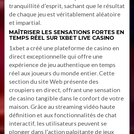
tranquillité d’esprit, sachant que le résultat
de chaque jeu est véritablement aléatoire
et impartial.
MAÎTRISER LES SENSATIONS FORTES EN
TEMPS RÉEL SUR 1XBET LIVE CASINO
1xbet a créé une plateforme de casino en
direct exceptionnelle qui offre une
expérience de jeu authentique en temps
réel aux joueurs du monde entier. Cette
section du site Web présente des
croupiers en direct, offrant une sensation
de casino tangible dans le confort de votre
maison. Grâce au streaming vidéo haute
définition et aux fonctionnalités de chat
interactif, les utilisateurs peuvent se
plonger dans l’action palpitante de jeux